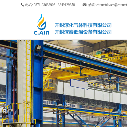
电话: 0371-23688903 13849129858
邮箱: chuntaidiwen@chuntai.o