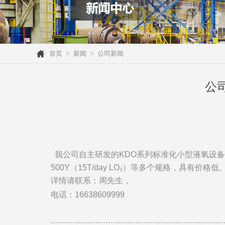
首页
>
新闻
>
公司新闻
公
我
公司自主研发的
KDO
系列标准化小型液氧设备
500Y
（
15T/day LO₂
）等多个规格，具有价格低
详情请联系：
周先生，
电话：
16638609999